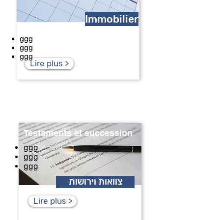
Immobilier
ggg
ggg
ggg
Lire plus >
Testaments et succession
ggg
ggg
ggg
צוואות וירושות
Lire plus >