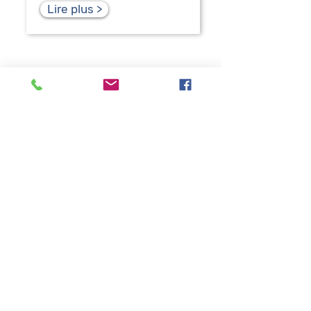
Lire plus >
Profil du
cabinet
Du cabinet......
immobilier
,
testaments et
succession
et
constitution de
societe
. kkkkk kkkkk kkkkkk kkkkkk
Apprendre encore plus >
Page d'accueil
Qui sommes-nous
Prise de contact
Domaines d'intervention: