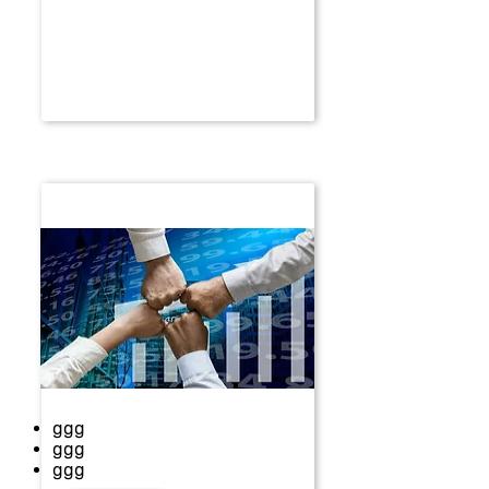
Constitution de societe
ggg
ggg
ggg